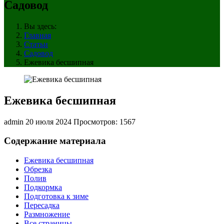
Садовод
Вы здесь:
Главная
Статьи
Садовод
Ежевика бесшипная
Ежевика бесшипная
admin
20 июля 2024
Просмотров: 1567
Содержание материала
Ежевика бесшипная
Обрезка
Полив
Подкормка
Подготовка к зиме
Пересадка
Размножение
Все страницы